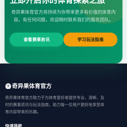
立即开启你的体育探索之旅
奇异果体育官方将持续为你带来更多有价值的体育内
容。有任何问题，欢迎随时联系我们的服务团队。
查看赛事资讯
学习玩法指南
🥝 奇异果体育官方
奇异果体育官方致力于为体育爱好者提供专业、清晰、及
时的赛事资讯与玩法指南，助力每一位用户更好地享受体
育内容带来的乐趣。
快速导航