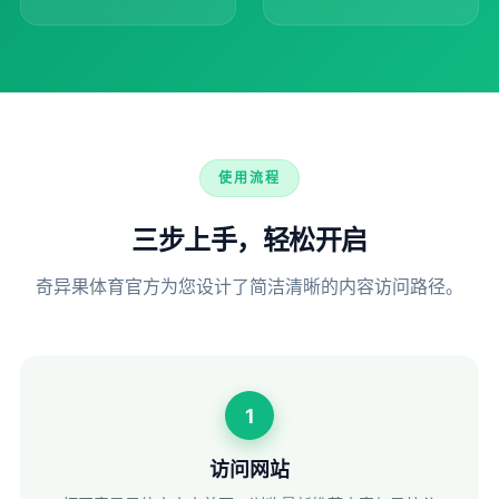
使用流程
三步上手，轻松开启
奇异果体育官方为您设计了简洁清晰的内容访问路径。
1
访问网站