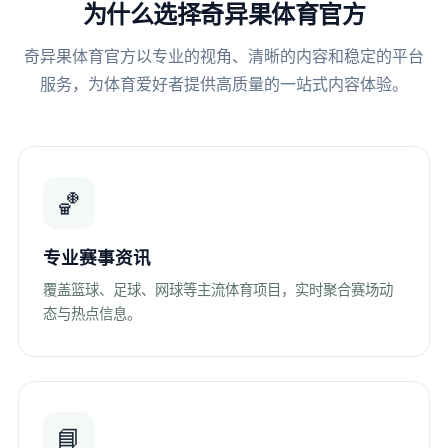
为什么选择奇异果体育官方
奇异果体育官方以专业的视角、清晰的内容和稳定的平台
服务，为体育爱好者提供高质量的一站式内容体验。
🏀
专业赛事资讯
覆盖篮球、足球、网球等主流体育项目，实时聚合赛场动
态与热点信息。
📘