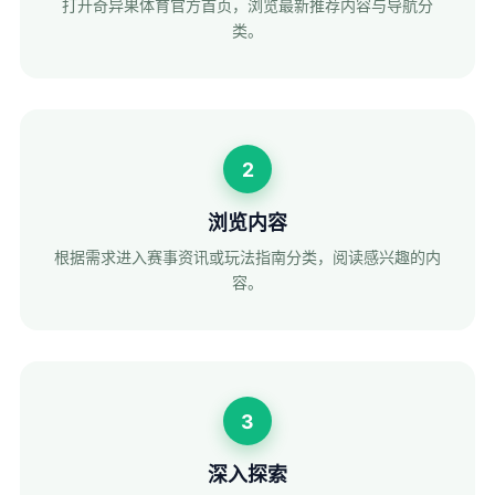
打开奇异果体育官方首页，浏览最新推荐内容与导航分
类。
2
浏览内容
根据需求进入赛事资讯或玩法指南分类，阅读感兴趣的内
容。
3
深入探索