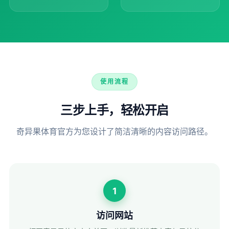
使用流程
三步上手，轻松开启
奇异果体育官方为您设计了简洁清晰的内容访问路径。
1
访问网站