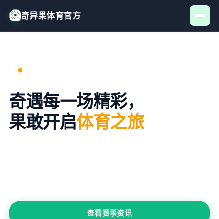
🥝
奇异果体育官方
奇异果体育官方 · 全新体验
奇遇每一场精彩，
果敢开启
体育之旅
奇异果体育官方聚合前沿赛事资讯与专业玩法指南，以可
靠内容与简明指引，帮助每一位用户轻松探索体育世界的
无限魅力。
查看赛事资讯