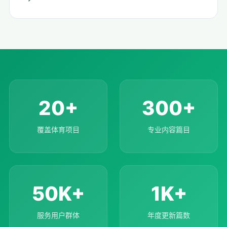
帮助你更理性地看待国足的出线前景。
20+
300+
覆盖体育项目
专业内容篇目
50K+
1K+
服务用户群体
年度更新篇数