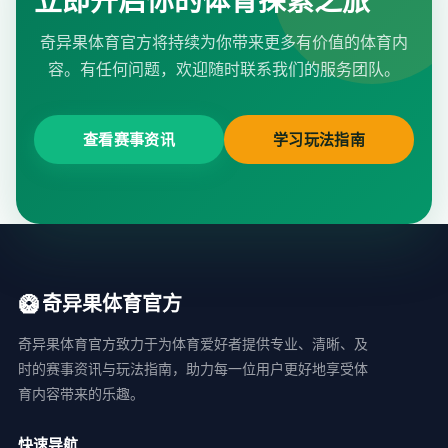
立即开启你的体育探索之旅
奇异果体育官方将持续为你带来更多有价值的体育内
容。有任何问题，欢迎随时联系我们的服务团队。
查看赛事资讯
学习玩法指南
🥝 奇异果体育官方
奇异果体育官方致力于为体育爱好者提供专业、清晰、及
时的赛事资讯与玩法指南，助力每一位用户更好地享受体
育内容带来的乐趣。
快速导航