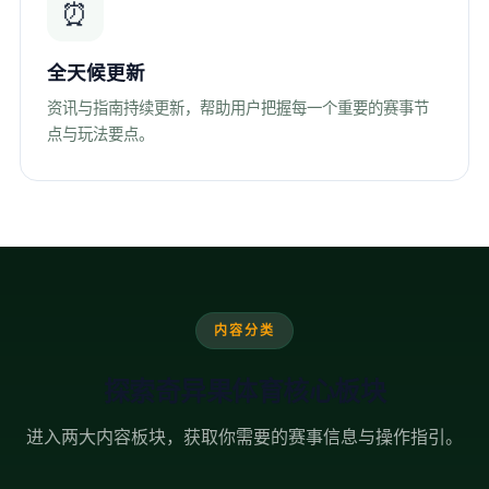
⏰
全天候更新
资讯与指南持续更新，帮助用户把握每一个重要的赛事节
点与玩法要点。
内容分类
探索奇异果体育核心板块
进入两大内容板块，获取你需要的赛事信息与操作指引。