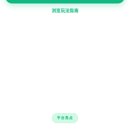
浏览玩法指南
20+
300+
主流体育项目
专业内容篇章
50K+
服务用户规模
平台亮点