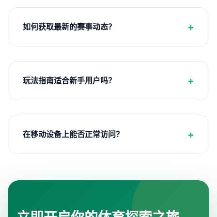
免费向用户开放，无需注册即可浏览大部分内容。部
分资讯或指南可能需要在平台内登录查看。
如何获取最新的赛事动态？
您可以通过首页的“最新发布”板块或“赛事资讯”分类页
获取每日更新的运动赛事信息。平台会持续推送最新
内容到信息流中。
玩法指南适合新手用户吗？
非常适合。玩法指南从基础概念讲起，配合清晰的步
骤说明与图文解读，新手用户可以按照顺序从零开始
学习，快速掌握平台核心玩法。
在移动设备上能否正常访问？
可以。奇异果体育官方采用响应式设计，在手机、平
板和电脑上均可获得一致的浏览体验，页面布局会自
动适配屏幕尺寸。