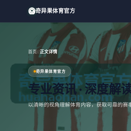
🥝
奇异果体育官方
首页
/
/
正文详情
奇异果体育官方
专业资讯 · 深度解
以清晰的视角理解体育内容，获取可靠的赛