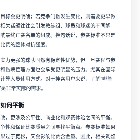
战目标会更明确；若竞争门槛发生变化，则需要更早做
，相关话题往往会引发教练组、球员和球迷的不同解
影响最终正赛名单的组成。换句话说，参赛标准不只是
和比赛的整体对抗强度。
。实力更强的球队固然有稳定性优势，但一旦赛程与参
复和伤病管理方面也会承受更明显的压力。尤其在国际
计算人员使用方式。对于搜索用户来说，了解“哪些
”是非常实际的需求。
验如何平衡
修改，更涉及公平性、商业化和观赛体验之间的平衡。
竞争性和保证比赛质量之间寻找平衡点。参赛标准如果
如果过于宽松，又会影响比赛含金量。因此，相关调整