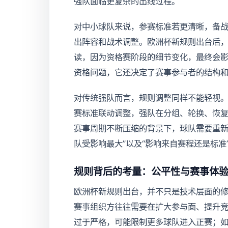
强队面临更复杂的出线过程。
对中小球队来说，参赛标准若更清晰，备
出阵容和战术调整。欧洲杯新规则出台后
读，因为资格赛阶段的细节变化，最终会
资格问题，它还决定了赛事参与者的结构
对传统强队而言，规则调整同样不能轻视
赛标准联动调整，强队在分组、轮换、恢
赛事周期不断压缩的背景下，球队需要重新
队受影响最大”以及“影响来自赛程还是标准
规则背后的考量：公平性与赛事体
欧洲杯新规则出台，并不只是技术层面的
赛事组织方往往需要在扩大参与面、提升
过于严格，可能限制更多球队进入正赛；