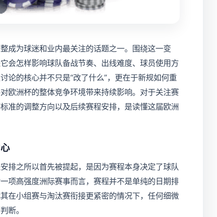
调整成为球迷和业内最关注的话题之一。围绕这一变
是它会怎样影响球队备战节奏、出线难度、球员使用方
讨论的核心并不只是“改了什么”，更在于新规如何重
并对欧洲杯的整体竞争环境带来持续影响。对于关注赛
赛标准的调整方向以及后续赛程安排，是读懂这届欧洲
中心
程安排之所以首先被提起，是因为赛程本身决定了球队
对一项高强度洲际赛事而言，赛程并不是单纯的日期排
尤其在小组赛与淘汰赛衔接更紧密的情况下，任何细微
的判断。