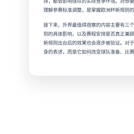
排，都会影响球队的实际竞争环境。对想
理解参赛标准调整，是掌握欧洲杯新规则
接下来，外界最值得观察的内容主要有三
到的具体影响，以及赛程安排是否真正兼
新规则出台后的效果也会逐步被验证。对
身的表述，而是它如何改变球队准备、比