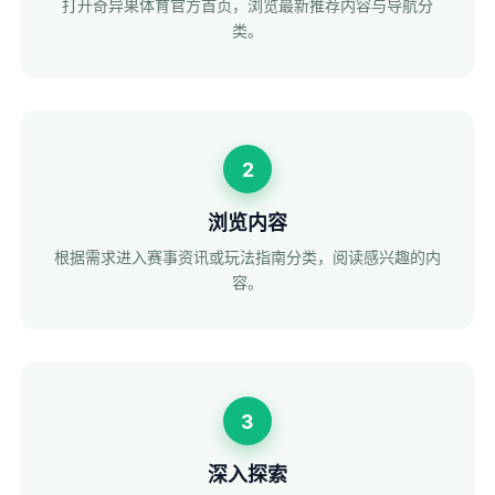
打开奇异果体育官方首页，浏览最新推荐内容与导航分
类。
2
浏览内容
根据需求进入赛事资讯或玩法指南分类，阅读感兴趣的内
容。
3
深入探索