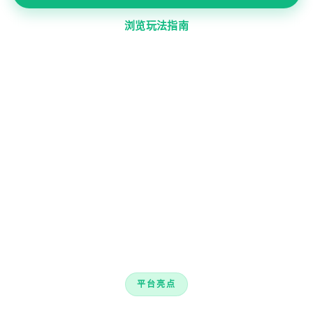
浏览玩法指南
20+
300+
主流体育项目
专业内容篇章
50K+
服务用户规模
平台亮点