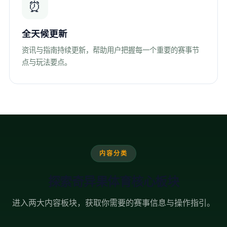
⏰
全天候更新
资讯与指南持续更新，帮助用户把握每一个重要的赛事节
点与玩法要点。
内容分类
探索奇异果体育核心板块
进入两大内容板块，获取你需要的赛事信息与操作指引。