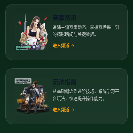
赛事资讯
追踪主流赛事动态，掌握赛场每一刻
的精彩瞬间与关键数据。
进入频道 →
玩法指南
从基础概念到进阶技巧，系统学习平
台玩法，快速提升操作能力。
进入频道 →