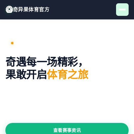
🥝
奇异果体育官方
奇异果体育官方 · 全新体验
奇遇每一场精彩，
果敢开启
体育之旅
奇异果体育官方聚合前沿赛事资讯与专业玩法指南，以可
靠内容与简明指引，帮助每一位用户轻松探索体育世界的
无限魅力。
查看赛事资讯