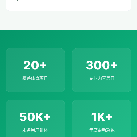
帮助你更理性地看待国足的出线前景。
20+
300+
覆盖体育项目
专业内容篇目
50K+
1K+
服务用户群体
年度更新篇数