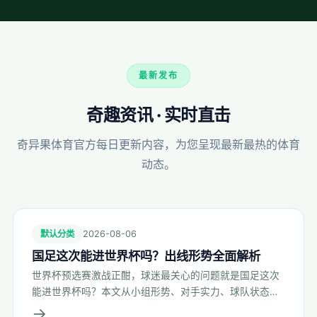
最新发布
奇趣资讯 · 实时直击
奇异果体育官方每日更新内容，为您呈现最新最热的体育
动态。
默认分类
2026-08-06
国足这次能进世界杯吗？出线形势全面解析
世界杯预选赛激战正酣，球迷最关心的问题就是国足这次
能进世界杯吗？本文从小组形势、对手实力、球队状态等
多维度展开分析，梳理晋级路上的关键因素与潜在变数，
→