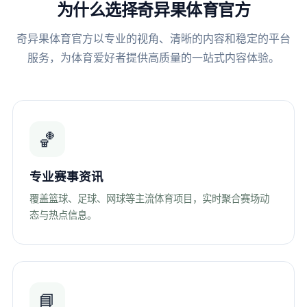
为什么选择奇异果体育官方
奇异果体育官方以专业的视角、清晰的内容和稳定的平台
服务，为体育爱好者提供高质量的一站式内容体验。
🏀
专业赛事资讯
覆盖篮球、足球、网球等主流体育项目，实时聚合赛场动
态与热点信息。
📘