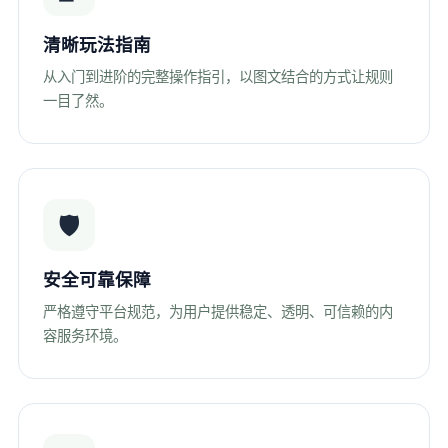
清晰玩法指南
从入门到进阶的完整操作指引，以图文结合的方式让规则
一目了然。
🛡️
安全可靠保障
严格遵守平台规范，为用户提供稳定、透明、可信赖的内
容服务环境。