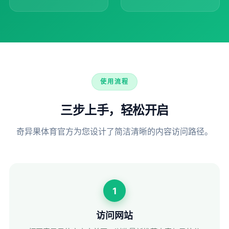
使用流程
三步上手，轻松开启
奇异果体育官方为您设计了简洁清晰的内容访问路径。
1
访问网站