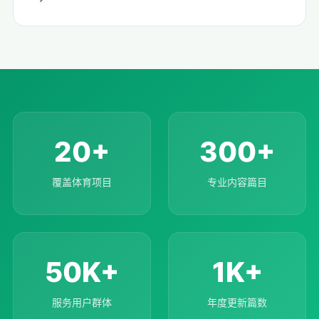
帮助你更理性地看待国足的出线前景。
20+
300+
覆盖体育项目
专业内容篇目
50K+
1K+
服务用户群体
年度更新篇数