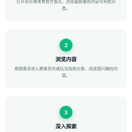
打开奇异果体育官方首页，浏览最新推荐内容与导航分
类。
2
浏览内容
根据需求进入赛事资讯或玩法指南分类，阅读感兴趣的内
容。
3
深入探索