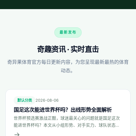
最新发布
奇趣资讯 · 实时直击
奇异果体育官方每日更新内容，为您呈现最新最热的体育
动态。
默认分类
2026-08-06
国足这次能进世界杯吗？出线形势全面解析
世界杯预选赛激战正酣，球迷最关心的问题就是国足这次
能进世界杯吗？本文从小组形势、对手实力、球队状态等
多维度展开分析，梳理晋级路上的关键因素与潜在变数，
→