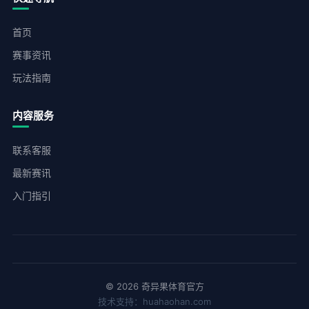
首页
赛事资讯
玩法指南
内容服务
联系客服
最新赛讯
入门指引
© 2026 奇异果体育官方
技术支持：huahaohan.com