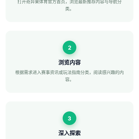
打开奇异果体育官方首页，浏览最新推荐内容与导航分
类。
2
浏览内容
根据需求进入赛事资讯或玩法指南分类，阅读感兴趣的内
容。
3
深入探索