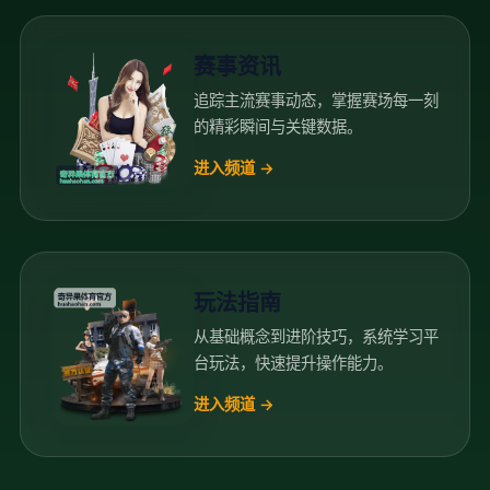
赛事资讯
追踪主流赛事动态，掌握赛场每一刻
的精彩瞬间与关键数据。
进入频道 →
玩法指南
从基础概念到进阶技巧，系统学习平
台玩法，快速提升操作能力。
进入频道 →