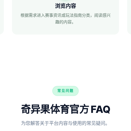
浏览内容
根据需求进入赛事资讯或玩法指南分类，阅读感兴
趣的内容。
常见问题
奇异果体育官方 FAQ
为您解答关于平台内容与使用的常见疑问。