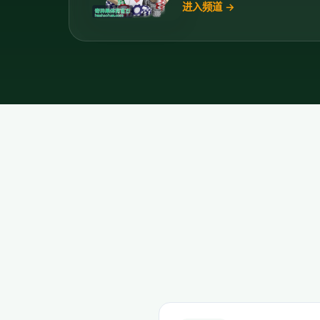
进入频道 →