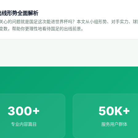
出线形势全面解析
关心的问题就是国足这次能进世界杯吗？本文从小组形势、对手实力、球
变数，帮助你更理性地看待国足的出线前景。
300+
50K+
专业内容篇目
服务用户群体