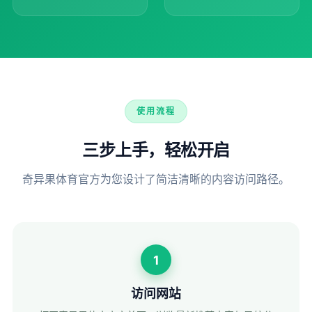
使用流程
三步上手，轻松开启
奇异果体育官方为您设计了简洁清晰的内容访问路径。
1
访问网站