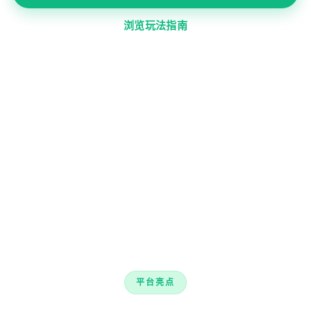
浏览玩法指南
20+
300+
主流体育项目
专业内容篇章
50K+
服务用户规模
平台亮点