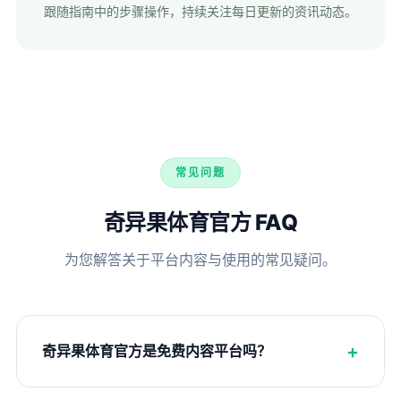
跟随指南中的步骤操作，持续关注每日更新的资讯动态。
常见问题
奇异果体育官方 FAQ
为您解答关于平台内容与使用的常见疑问。
奇异果体育官方是免费内容平台吗？
是的，奇异果体育官方提供的赛事资讯与玩法指南均