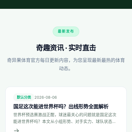
最新发布
奇趣资讯 · 实时直击
奇异果体育官方每日更新内容，为您呈现最新最热的体育
动态。
默认分类
2026-08-06
国足这次能进世界杯吗？出线形势全面解析
世界杯预选赛激战正酣，球迷最关心的问题就是国足这次
能进世界杯吗？本文从小组形势、对手实力、球队状态等
多维度展开分析，梳理晋级路上的关键因素与潜在变数，
→