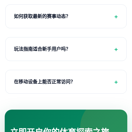
免费向用户开放，无需注册即可浏览大部分内容。部
分资讯或指南可能需要在平台内登录查看。
如何获取最新的赛事动态？
您可以通过首页的“最新发布”板块或“赛事资讯”分类页
获取每日更新的运动赛事信息。平台会持续推送最新
内容到信息流中。
玩法指南适合新手用户吗？
非常适合。玩法指南从基础概念讲起，配合清晰的步
骤说明与图文解读，新手用户可以按照顺序从零开始
学习，快速掌握平台核心玩法。
在移动设备上能否正常访问？
可以。奇异果体育官方采用响应式设计，在手机、平
板和电脑上均可获得一致的浏览体验，页面布局会自
动适配屏幕尺寸。