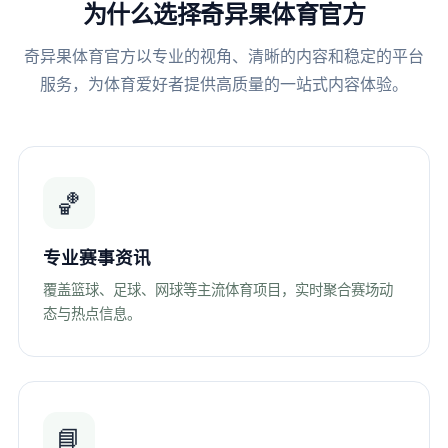
为什么选择奇异果体育官方
奇异果体育官方以专业的视角、清晰的内容和稳定的平台
服务，为体育爱好者提供高质量的一站式内容体验。
🏀
专业赛事资讯
覆盖篮球、足球、网球等主流体育项目，实时聚合赛场动
态与热点信息。
📘