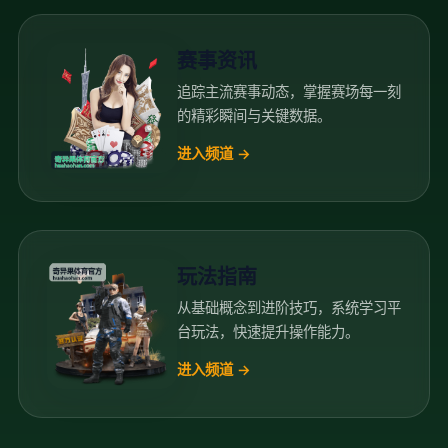
赛事资讯
追踪主流赛事动态，掌握赛场每一刻
的精彩瞬间与关键数据。
进入频道 →
玩法指南
从基础概念到进阶技巧，系统学习平
台玩法，快速提升操作能力。
进入频道 →