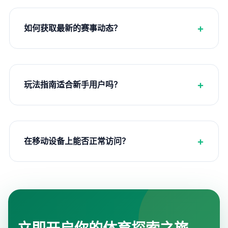
免费向用户开放，无需注册即可浏览大部分内容。部
分资讯或指南可能需要在平台内登录查看。
如何获取最新的赛事动态？
您可以通过首页的“最新发布”板块或“赛事资讯”分类页
获取每日更新的运动赛事信息。平台会持续推送最新
内容到信息流中。
玩法指南适合新手用户吗？
非常适合。玩法指南从基础概念讲起，配合清晰的步
骤说明与图文解读，新手用户可以按照顺序从零开始
学习，快速掌握平台核心玩法。
在移动设备上能否正常访问？
可以。奇异果体育官方采用响应式设计，在手机、平
板和电脑上均可获得一致的浏览体验，页面布局会自
动适配屏幕尺寸。