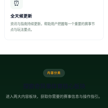
⏰
全天候更新
资讯与指南持续更新，帮助用户把握每一个重要的赛事节
点与玩法要点。
内容分类
探索奇异果体育核心板块
进入两大内容板块，获取你需要的赛事信息与操作指引。