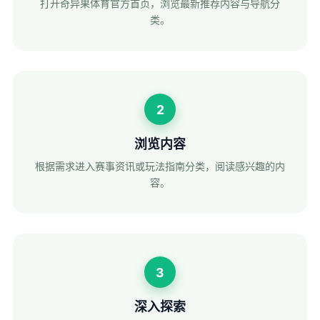
打开奇异果体育官方首页，浏览最新推荐内容与导航分
类。
2
浏览内容
根据需求进入赛事资讯或玩法指南分类，阅读感兴趣的内
容。
3
深入探索