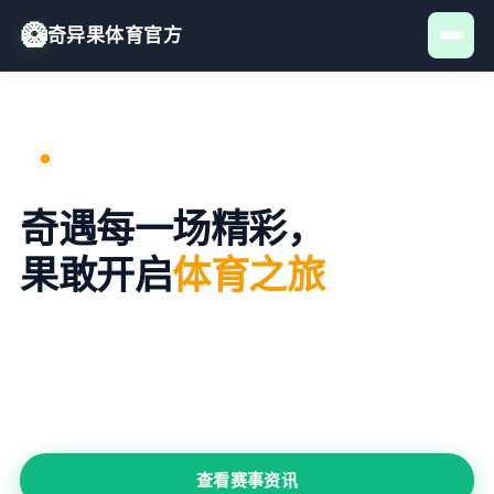
🥝
奇异果体育官方
奇异果体育官方 · 全新体验
奇遇每一场精彩，
果敢开启
体育之旅
奇异果体育官方聚合前沿赛事资讯与专业玩法指南，以可
靠内容与简明指引，帮助每一位用户轻松探索体育世界的
无限魅力。
查看赛事资讯