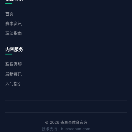
首页
赛事资讯
玩法指南
内容服务
联系客服
最新赛讯
入门指引
© 2026 奇异果体育官方
技术支持：huahaohan.com