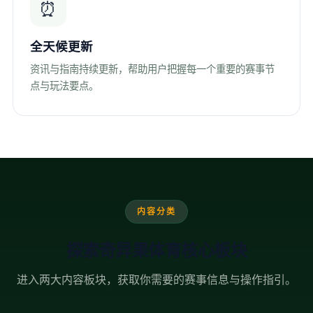
⏰
全天候更新
资讯与指南持续更新，帮助用户把握每一个重要的赛事节
点与玩法要点。
内容分类
探索奇异果体育核心板块
进入两大内容板块，获取你需要的赛事信息与操作指引。