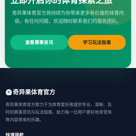
立即开启你的体育探索之旅
奇异果体育官方将持续为你带来更多有价值的体育内
容。有任何问题，欢迎随时联系我们的服务团队。
查看赛事资讯
学习玩法指南
🥝 奇异果体育官方
奇异果体育官方致力于为体育爱好者提供专业、清晰、及
时的赛事资讯与玩法指南，助力每一位用户更好地享受体
育内容带来的乐趣。
快速导航