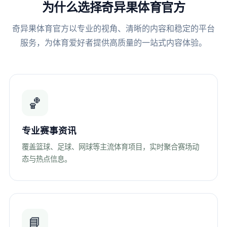
为什么选择奇异果体育官方
奇异果体育官方以专业的视角、清晰的内容和稳定的平台
服务，为体育爱好者提供高质量的一站式内容体验。
🏀
专业赛事资讯
覆盖篮球、足球、网球等主流体育项目，实时聚合赛场动
态与热点信息。
📘