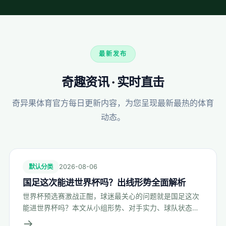
最新发布
奇趣资讯 · 实时直击
奇异果体育官方每日更新内容，为您呈现最新最热的体育
动态。
默认分类
2026-08-06
国足这次能进世界杯吗？出线形势全面解析
世界杯预选赛激战正酣，球迷最关心的问题就是国足这次
能进世界杯吗？本文从小组形势、对手实力、球队状态等
多维度展开分析，梳理晋级路上的关键因素与潜在变数，
→