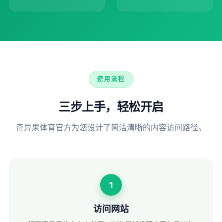
使用流程
三步上手，轻松开启
奇异果体育官方为您设计了简洁清晰的内容访问路径。
1
访问网站