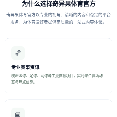
为什么选择奇异果体育官方
奇异果体育官方以专业的视角、清晰的内容和稳定的平台
服务，为体育爱好者提供高质量的一站式内容体验。
🏀
专业赛事资讯
覆盖篮球、足球、网球等主流体育项目，实时聚合赛场动
态与热点信息。
📘