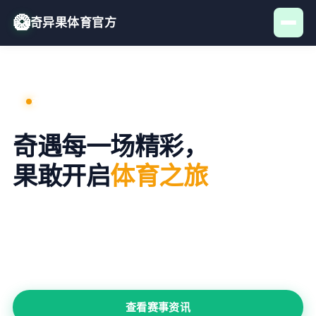
🥝
奇异果体育官方
奇异果体育官方 · 全新体验
奇遇每一场精彩，
果敢开启
体育之旅
奇异果体育官方聚合前沿赛事资讯与专业玩法指南，以可
靠内容与简明指引，帮助每一位用户轻松探索体育世界的
无限魅力。
查看赛事资讯