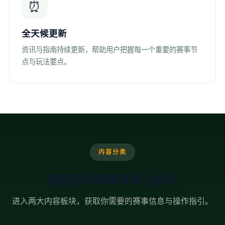
⏰
全天候更新
资讯与指南持续更新，帮助用户把握每一个重要的赛事节
点与玩法要点。
内容分类
探索奇异果体育核心板块
进入两大内容板块，获取你需要的赛事信息与操作指引。