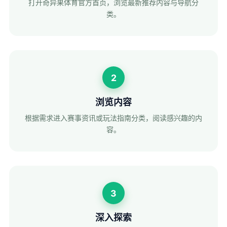
打开奇异果体育官方首页，浏览最新推荐内容与导航分
类。
2
浏览内容
根据需求进入赛事资讯或玩法指南分类，阅读感兴趣的内
容。
3
深入探索