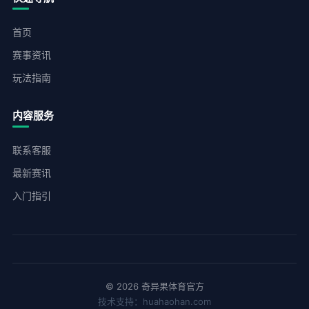
首页
赛事资讯
玩法指南
内容服务
联系客服
最新赛讯
入门指引
© 2026 奇异果体育官方
技术支持：huahaohan.com