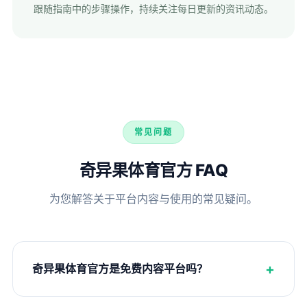
跟随指南中的步骤操作，持续关注每日更新的资讯动态。
常见问题
奇异果体育官方 FAQ
为您解答关于平台内容与使用的常见疑问。
奇异果体育官方是免费内容平台吗？
是的，奇异果体育官方提供的赛事资讯与玩法指南均