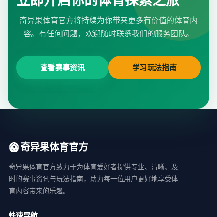
立即开启你的体育探索之旅
奇异果体育官方将持续为你带来更多有价值的体育内
容。有任何问题，欢迎随时联系我们的服务团队。
查看赛事资讯
学习玩法指南
🥝 奇异果体育官方
奇异果体育官方致力于为体育爱好者提供专业、清晰、及
时的赛事资讯与玩法指南，助力每一位用户更好地享受体
育内容带来的乐趣。
快速导航