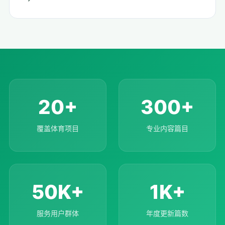
帮助你更理性地看待国足的出线前景。
20+
300+
覆盖体育项目
专业内容篇目
50K+
1K+
服务用户群体
年度更新篇数