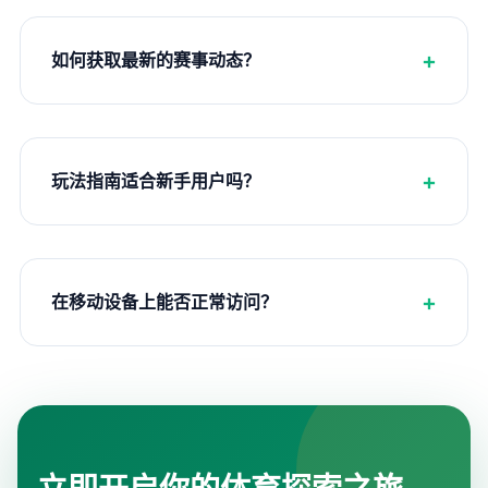
免费向用户开放，无需注册即可浏览大部分内容。部
分资讯或指南可能需要在平台内登录查看。
如何获取最新的赛事动态？
您可以通过首页的“最新发布”板块或“赛事资讯”分类页
获取每日更新的运动赛事信息。平台会持续推送最新
内容到信息流中。
玩法指南适合新手用户吗？
非常适合。玩法指南从基础概念讲起，配合清晰的步
骤说明与图文解读，新手用户可以按照顺序从零开始
学习，快速掌握平台核心玩法。
在移动设备上能否正常访问？
可以。奇异果体育官方采用响应式设计，在手机、平
板和电脑上均可获得一致的浏览体验，页面布局会自
动适配屏幕尺寸。