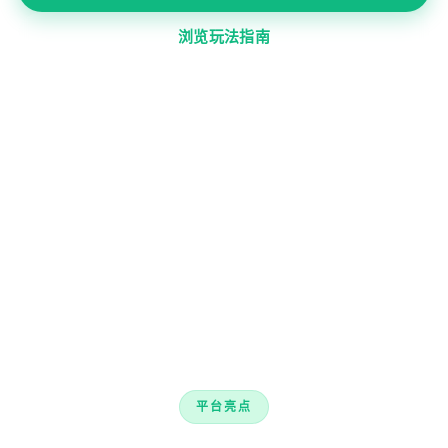
浏览玩法指南
20+
300+
主流体育项目
专业内容篇章
50K+
服务用户规模
平台亮点