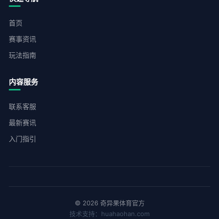
首页
赛事资讯
玩法指南
内容服务
联系客服
最新赛讯
入门指引
© 2026 奇异果体育官方
技术支持：huahaohan.com