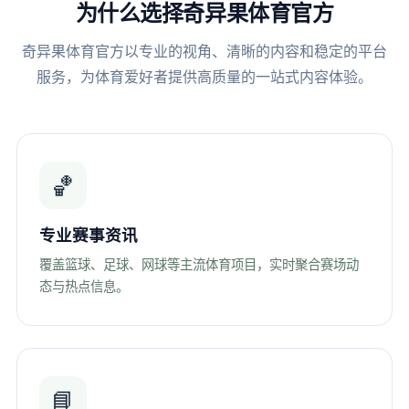
为什么选择奇异果体育官方
奇异果体育官方以专业的视角、清晰的内容和稳定的平台
服务，为体育爱好者提供高质量的一站式内容体验。
🏀
专业赛事资讯
覆盖篮球、足球、网球等主流体育项目，实时聚合赛场动
态与热点信息。
📘