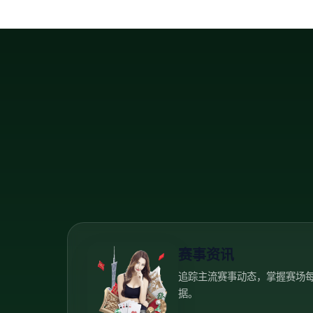
赛事资讯
追踪主流赛事动态，掌握赛场
据。