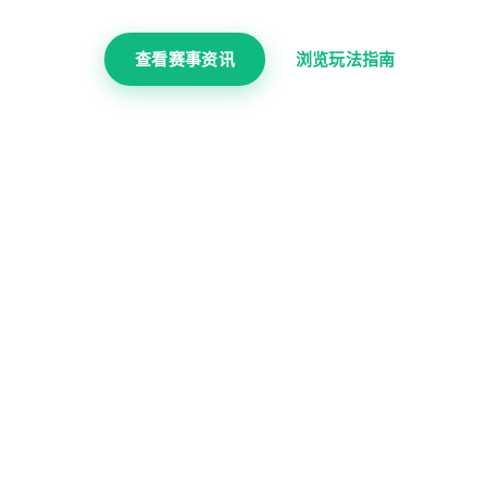
查看赛事资讯
浏览玩法指南
20+
300+
主流体育项目
专业内容篇章