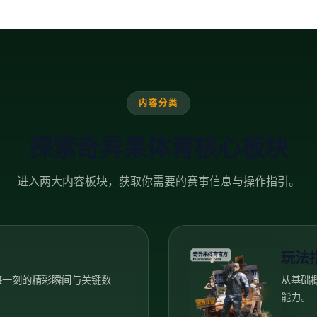
内容分类
探索奇异果体育核心板块
进入两大内容板块，获取你需要的赛事信息与操作指引。
玩法
每一刻的精彩瞬间与关键数
从基础
能力。