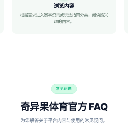
浏览内容
根据需求进入赛事资讯或玩法指南分类，阅读感兴
趣的内容。
常见问题
奇异果体育官方 FAQ
为您解答关于平台内容与使用的常见疑问。