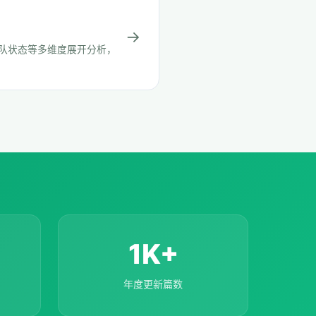
→
队状态等多维度展开分析，
1K+
年度更新篇数