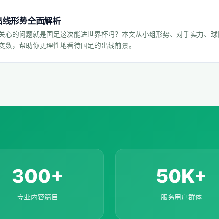
出线形势全面解析
关心的问题就是国足这次能进世界杯吗？本文从小组形势、对手实力、球
变数，帮助你更理性地看待国足的出线前景。
300+
50K+
专业内容篇目
服务用户群体