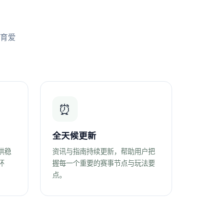
育爱
⏰
全天候更新
供稳
资讯与指南持续更新，帮助用户把
环
握每一个重要的赛事节点与玩法要
点。