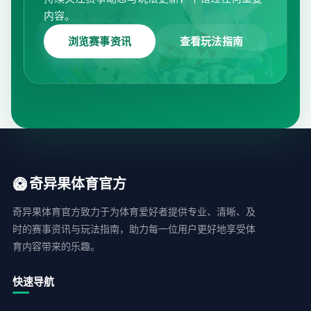
内容。
浏览赛事资讯
查看玩法指南
🥝 奇异果体育官方
奇异果体育官方致力于为体育爱好者提供专业、清晰、及
时的赛事资讯与玩法指南，助力每一位用户更好地享受体
育内容带来的乐趣。
快速导航