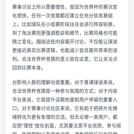
赛事讨论之所以需要理性，是因为世界杯的赛况变
化很快，任何一次竞猜都应建立在充分信息基础
上。比如球队在小组赛阶段往往会进行阵容轮换，
到了淘汰赛则更强调稳妥和细节，比赛风格也可能
随之变化。围绕这些内容展开讨论，不仅能让球迷
更接近真实比赛逻辑，也能减少盲目跟风带来的误
判。合法世界杯竞猜的意义就在这里，它让关注点
回到比赛本身。
对影响人群的理解也很重要。对于普通球迷来说，
合法世界杯竞猜是一种参与氛围的方式；对于内容
平台来说，它是提升话题热度和用户停留的重要入
口；对于赛事讨论社区来说，它有助于把碎片化情
绪转化为更有条理的交流。但无论哪一类用户，都
应把“理性”放在前面，尤其要注意平台资质、参与规