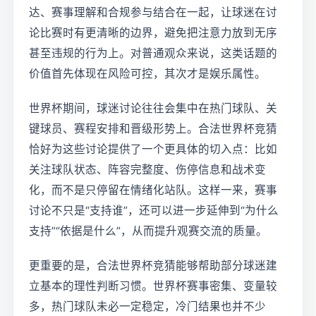
达、赛事理解和合规参与结合在一起，让球迷在讨
论比赛时有更清晰的边界，避免把注意力放到无序
甚至违规的行为上。对普通观众来说，这类话题的
价值首先体现在风险可控，其次才是娱乐属性。
世界杯期间，球迷讨论往往会集中在热门球队、关
键球员、赛程安排和晋级形势上。合法世界杯竞猜
恰好为这些讨论提供了一个更具体的切入点：比如
关注球队状态、阵容完整度、伤停信息和战术变
化，而不是只停留在情绪化站队。这样一来，赛事
讨论不只是“支持谁”，还可以进一步延伸到“为什么
支持”“依据是什么”，从而提升观赛交流的质量。
更重要的是，合法世界杯竞猜能够帮助部分球迷建
立基本的理性判断习惯。世界杯赛事密集、变量较
多，热门球队未必一定稳定，冷门结果也并不少