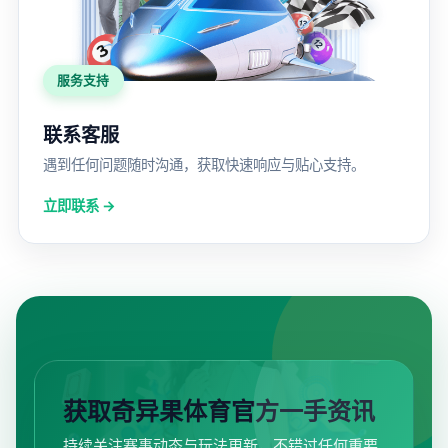
服务支持
联系客服
遇到任何问题随时沟通，获取快速响应与贴心支持。
立即联系 →
获取奇异果体育官方一手资讯
持续关注赛事动态与玩法更新，不错过任何重要