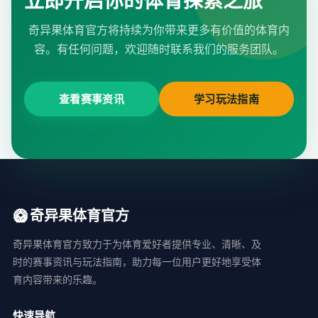
立即开启你的体育探索之旅
奇异果体育官方将持续为你带来更多有价值的体育内
容。有任何问题，欢迎随时联系我们的服务团队。
查看赛事资讯
学习玩法指南
🥝 奇异果体育官方
奇异果体育官方致力于为体育爱好者提供专业、清晰、及
时的赛事资讯与玩法指南，助力每一位用户更好地享受体
育内容带来的乐趣。
快速导航