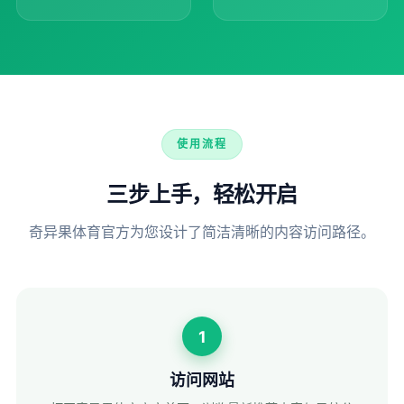
使用流程
三步上手，轻松开启
奇异果体育官方为您设计了简洁清晰的内容访问路径。
1
访问网站