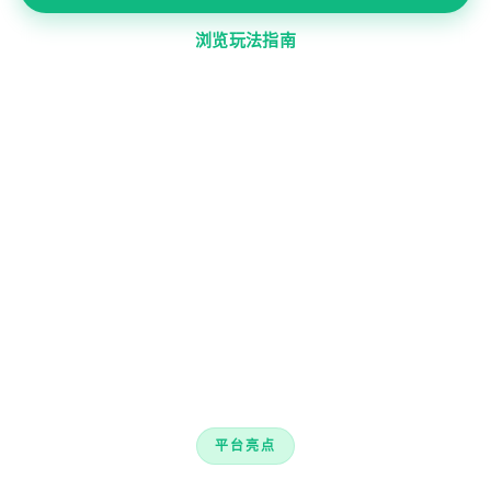
浏览玩法指南
20+
300+
主流体育项目
专业内容篇章
50K+
服务用户规模
平台亮点