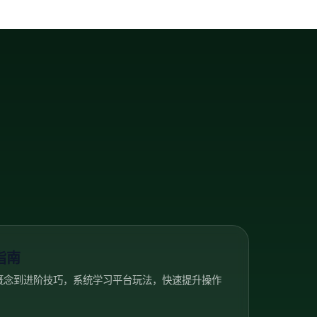
指南
概念到进阶技巧，系统学习平台玩法，快速提升操作