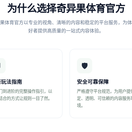
为什么选择奇异果体育官方
果体育官方以专业的视角、清晰的内容和稳定的平台服务，为体
好者提供高质量的一站式内容体验。

🛡️
晰玩法指南
安全可靠保障
门到进阶的完整操作指引，以
严格遵守平台规范，为用户提
结合的方式让规则一目了然。
定、透明、可信赖的内容服务
境。