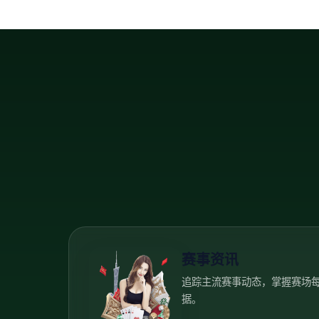
赛事资讯
追踪主流赛事动态，掌握赛场
据。