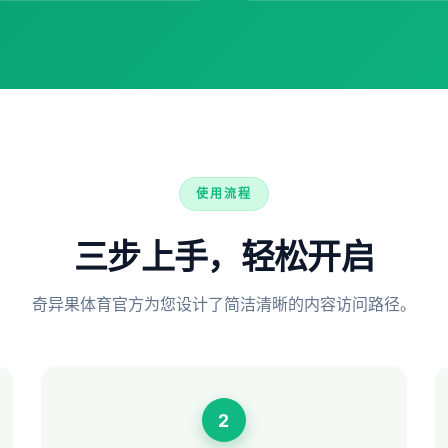
使用流程
三步上手，轻松开启
奇异果体育官方为您设计了简洁清晰的内容访问路径。
2