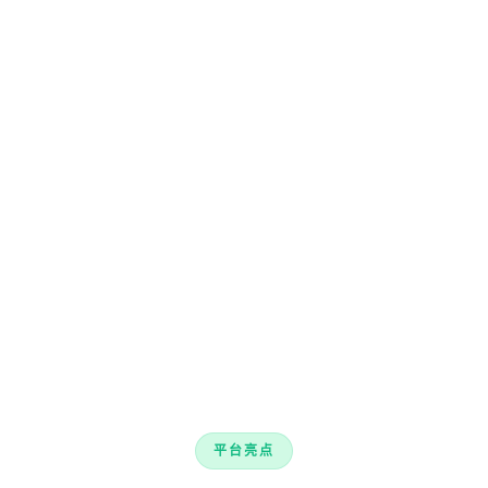
50K+
服务用户规模
平台亮点