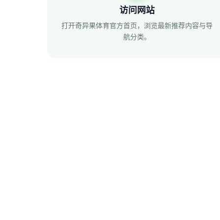
访问网站
打开奇异果体育官方首页，浏览最新推荐内容与导
航分类。