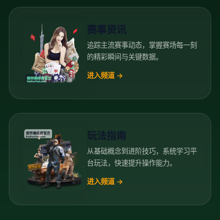
赛事资讯
追踪主流赛事动态，掌握赛场每一刻
的精彩瞬间与关键数据。
进入频道 →
玩法指南
从基础概念到进阶技巧，系统学习平
台玩法，快速提升操作能力。
进入频道 →