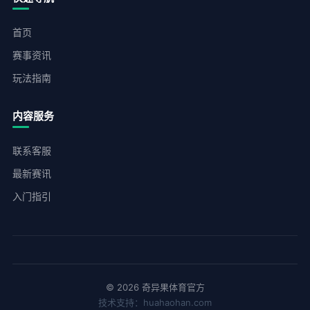
首页
赛事资讯
玩法指南
内容服务
联系客服
最新赛讯
入门指引
© 2026 奇异果体育官方
技术支持：huahaohan.com