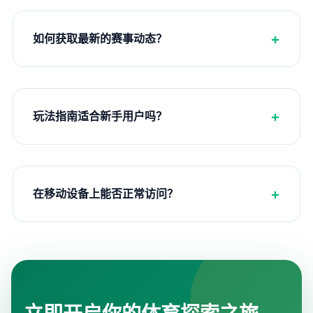
免费向用户开放，无需注册即可浏览大部分内容。部
分资讯或指南可能需要在平台内登录查看。
如何获取最新的赛事动态？
您可以通过首页的“最新发布”板块或“赛事资讯”分类页
获取每日更新的运动赛事信息。平台会持续推送最新
内容到信息流中。
玩法指南适合新手用户吗？
非常适合。玩法指南从基础概念讲起，配合清晰的步
骤说明与图文解读，新手用户可以按照顺序从零开始
学习，快速掌握平台核心玩法。
在移动设备上能否正常访问？
可以。奇异果体育官方采用响应式设计，在手机、平
板和电脑上均可获得一致的浏览体验，页面布局会自
动适配屏幕尺寸。