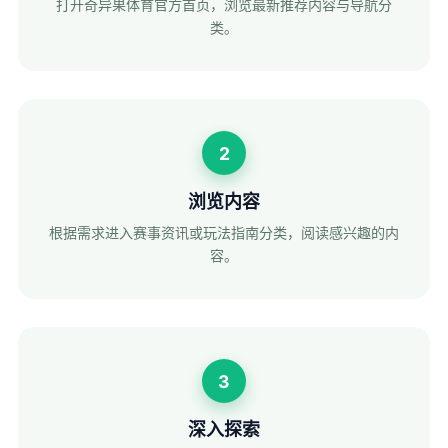
打开奇异果体育官方首页，浏览最新推荐内容与导航分
类。
2
浏览内容
根据需求进入赛事资讯或玩法指南分类，阅读感兴趣的内
容。
3
深入探索