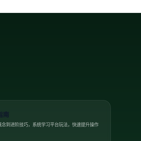
指南
概念到进阶技巧，系统学习平台玩法，快速提升操作