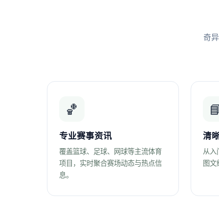
奇异
🏀

专业赛事资讯
清
覆盖篮球、足球、网球等主流体育
从入
项目，实时聚合赛场动态与热点信
图文
息。