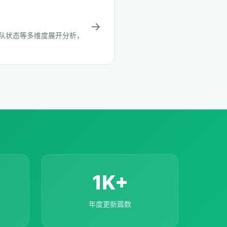
→
队状态等多维度展开分析，
1K+
年度更新篇数