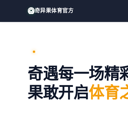
🥝
奇异果体育官方
奇异果体育官方 · 全新体验
奇遇每一场精
果敢开启
体育
奇异果体育官方聚合前沿赛事资讯与专业玩
指引，帮助每一位用户轻松探索体育世界的