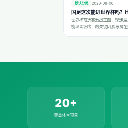
默认分类
2026-08-06
国足这次能进世界杯吗？
世界杯预选赛激战正酣，球迷最
梳理晋级路上的关键因素与潜在
20+
覆盖体育项目