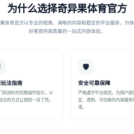
为什么选择奇异果体育官方
果体育官方以专业的视角、清晰的内容和稳定的平台服务，为体
好者提供高质量的一站式内容体验。

🛡️
晰玩法指南
安全可靠保障
门到进阶的完整操作指引，以
严格遵守平台规范，为用户提
结合的方式让规则一目了然。
定、透明、可信赖的内容服务
境。